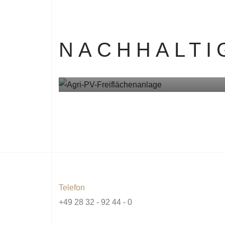
NACHHALTI
NACHHALTIGK
AGRI-PV-FREIFLÄC
Telefon
+49 28 32 - 92 44 - 0