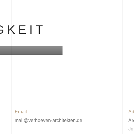
GKEIT
EIT
HENANLAGE
Email
Ad
mail@verhoeven-architekten.de
Ar
Jo